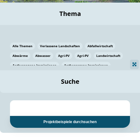
Thema
Alle Themen
Verlassene Landschaften
Abfallwirtschaft
Abwärme
Abwasser
Agri-PV
Agri-PV
Landwirtschaft
Anthropogene Immissionen
Anthropogene Immissionen
Vermeidung von Lebensmittelverlusten
Baden Württemberg
Suche
Ostsee
Bauen
Baumaterial
Bayern
Bayern
Beatmungssysteme
Beratung
Berlin
Bestäuber
bilaterale Zu-sammenarbeit
bilaterale Zu-sammenarbeit
Bildung
Bildung / Kommunikation
Projektbeispiele durchsuchen
Bildung für nachhaltige Entwicklung
Pflanzenkohle
Biodiversität
Biodiversität
Biogas
Biogas