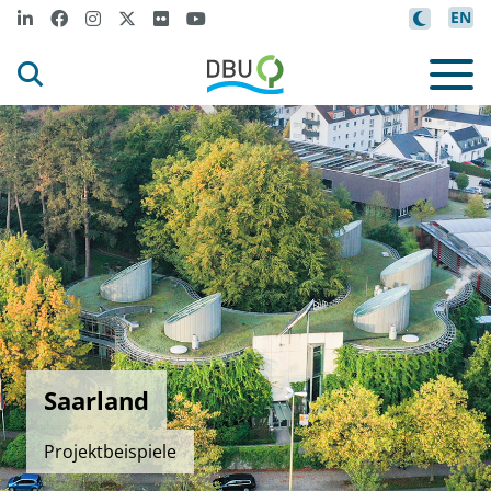
EN
Saarland
Projektbeispiele