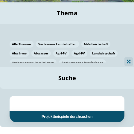
Thema
Alle Themen
Verlassene Landschaften
Abfallwirtschaft
Abwärme
Abwasser
Agri-PV
Agri-PV
Landwirtschaft
Anthropogene Immissionen
Anthropogene Immissionen
Vermeidung von Lebensmittelverlusten
Baden Württemberg
Suche
Ostsee
Bauen
Baumaterial
Bayern
Bayern
Beatmungssysteme
Beratung
Berlin
Bestäuber
bilaterale Zu-sammenarbeit
bilaterale Zu-sammenarbeit
Bildung
Bildung / Kommunikation
Projektbeispiele durchsuchen
Bildung für nachhaltige Entwicklung
Pflanzenkohle
Biodiversität
Biodiversität
Biogas
Biogas