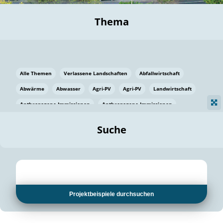
Thema
Alle Themen
Verlassene Landschaften
Abfallwirtschaft
Abwärme
Abwasser
Agri-PV
Agri-PV
Landwirtschaft
Anthropogene Immissionen
Anthropogene Immissionen
Vermeidung von Lebensmittelverlusten
Baden Württemberg
Suche
Ostsee
Bauen
Baumaterial
Bayern
Bayern
Beatmungssysteme
Beratung
Berlin
Bestäuber
bilaterale Zu-sammenarbeit
bilaterale Zu-sammenarbeit
Bildung
Bildung / Kommunikation
Projektbeispiele durchsuchen
Bildung für nachhaltige Entwicklung
Pflanzenkohle
Biodiversität
Biodiversität
Biogas
Biogas