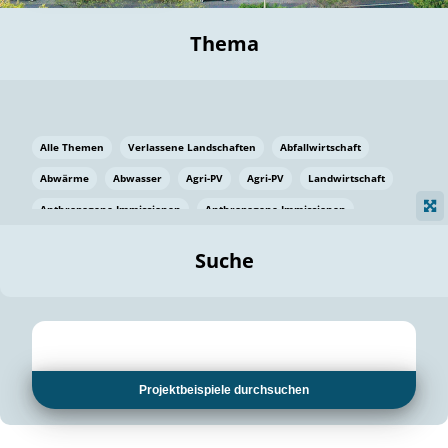
Thema
Alle Themen
Verlassene Landschaften
Abfallwirtschaft
Abwärme
Abwasser
Agri-PV
Agri-PV
Landwirtschaft
Anthropogene Immissionen
Anthropogene Immissionen
Vermeidung von Lebensmittelverlusten
Baden Württemberg
Suche
Ostsee
Bauen
Baumaterial
Bayern
Bayern
Beatmungssysteme
Beratung
Berlin
Bestäuber
bilaterale Zu-sammenarbeit
bilaterale Zu-sammenarbeit
Bildung
Bildung / Kommunikation
Projektbeispiele durchsuchen
Bildung für nachhaltige Entwicklung
Pflanzenkohle
Biodiversität
Biodiversität
Biogas
Biogas