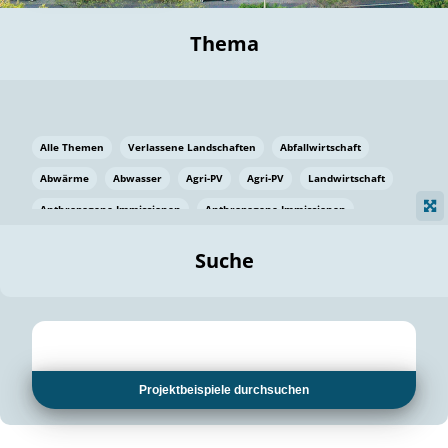
Thema
Alle Themen
Verlassene Landschaften
Abfallwirtschaft
Abwärme
Abwasser
Agri-PV
Agri-PV
Landwirtschaft
Anthropogene Immissionen
Anthropogene Immissionen
Vermeidung von Lebensmittelverlusten
Baden Württemberg
Suche
Ostsee
Bauen
Baumaterial
Bayern
Bayern
Beatmungssysteme
Beratung
Berlin
Bestäuber
bilaterale Zu-sammenarbeit
bilaterale Zu-sammenarbeit
Bildung
Bildung / Kommunikation
Projektbeispiele durchsuchen
Bildung für nachhaltige Entwicklung
Pflanzenkohle
Biodiversität
Biodiversität
Biogas
Biogas