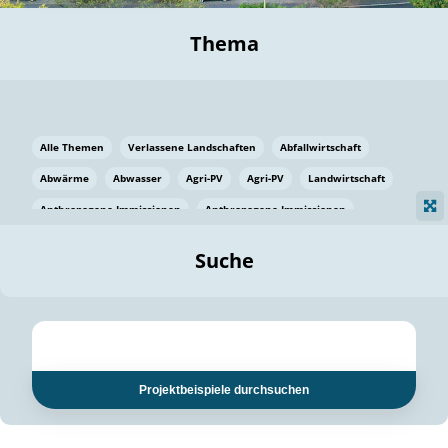
Thema
Alle Themen
Verlassene Landschaften
Abfallwirtschaft
Abwärme
Abwasser
Agri-PV
Agri-PV
Landwirtschaft
Anthropogene Immissionen
Anthropogene Immissionen
Vermeidung von Lebensmittelverlusten
Baden Württemberg
Suche
Ostsee
Bauen
Baumaterial
Bayern
Bayern
Beatmungssysteme
Beratung
Berlin
Bestäuber
bilaterale Zu-sammenarbeit
bilaterale Zu-sammenarbeit
Bildung
Bildung / Kommunikation
Projektbeispiele durchsuchen
Bildung für nachhaltige Entwicklung
Pflanzenkohle
Biodiversität
Biodiversität
Biogas
Biogas