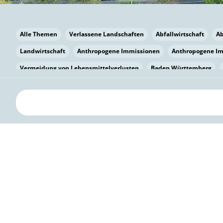
Alle Themen
Verlassene Landschaften
Abfallwirtschaft
A
Landwirtschaft
Anthropogene Immissionen
Anthropogene I
Vermeidung von Lebensmittelverlusten
Baden Württemberg
Bayern
Bayern
Beatmungssysteme
Beratung
Berlin
bilaterale Zu-sammenarbeit
Bildung
Bildung / Kommunikati
Pflanzenkohle
Biodiversität
Biodiversität
Biogas
Bioga
Vermeidung von Lebensmittelverlusten
Brandenburg
Breme
Bürgerwissenschaft
Capacity Building
Capacity Building
Kreislaufwirtschaft
Bürgerenergie
Bürgerbeteiligung
Citi
Citizen Science
Klimawandel
Klimakrise
Klimaschutz
Kooperation
Kooperation mit KMU
Grenzüberschreitend
D
Deutscher Umweltpreis
Digitale Bildung
Digitaler Landschaf