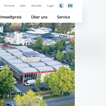
EN
Termine
Jobs
Kontakt
Login
Umweltpreis
Über uns
Service