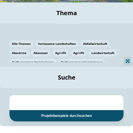
Thema
Alle Themen
Verlassene Landschaften
Abfallwirtschaft
Abwärme
Abwasser
Agri-PV
Agri-PV
Landwirtschaft
Anthropogene Immissionen
Anthropogene Immissionen
Vermeidung von Lebensmittelverlusten
Baden Württemberg
Suche
Ostsee
Bauen
Baumaterial
Bayern
Bayern
Beatmungssysteme
Beratung
Berlin
Bestäuber
bilaterale Zu-sammenarbeit
bilaterale Zu-sammenarbeit
Bildung
Bildung / Kommunikation
Projektbeispiele durchsuchen
Bildung für nachhaltige Entwicklung
Pflanzenkohle
Biodiversität
Biodiversität
Biogas
Biogas