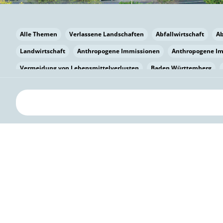
Alle Themen
Verlassene Landschaften
Abfallwirtschaft
A
Landwirtschaft
Anthropogene Immissionen
Anthropogene I
Vermeidung von Lebensmittelverlusten
Baden Württemberg
Bayern
Bayern
Beatmungssysteme
Beratung
Berlin
bilaterale Zu-sammenarbeit
Bildung
Bildung / Kommunikati
Pflanzenkohle
Biodiversität
Biodiversität
Biogas
Bioga
Vermeidung von Lebensmittelverlusten
Brandenburg
Breme
Bürgerwissenschaft
Capacity Building
Capacity Building
Kreislaufwirtschaft
Bürgerenergie
Bürgerbeteiligung
Bürg
Citizen Science
Klimawandel
Klimakrise
Klimaschutz
Kooperation
Kooperation mit KMU
Grenzüberschreitend
D
Deutscher Umweltpreis
Digitale Bildung
Digitaler Landschaf