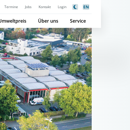
EN
Termine
Jobs
Kontakt
Login
Umweltpreis
Über uns
Service