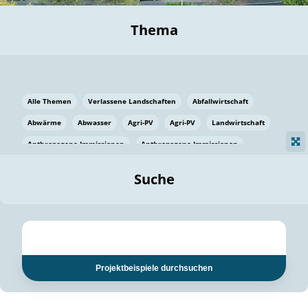
Thema
Alle Themen
Verlassene Landschaften
Abfallwirtschaft
Abwärme
Abwasser
Agri-PV
Agri-PV
Landwirtschaft
Anthropogene Immissionen
Anthropogene Immissionen
Vermeidung von Lebensmittelverlusten
Baden Württemberg
Suche
Ostsee
Bauen
Baumaterial
Bayern
Bayern
Beatmungssysteme
Beratung
Berlin
Bestäuber
bilaterale Zu-sammenarbeit
bilaterale Zu-sammenarbeit
Bildung
Bildung / Kommunikation
Projektbeispiele durchsuchen
Bildung für nachhaltige Entwicklung
Pflanzenkohle
Biodiversität
Biodiversität
Biogas
Biogas