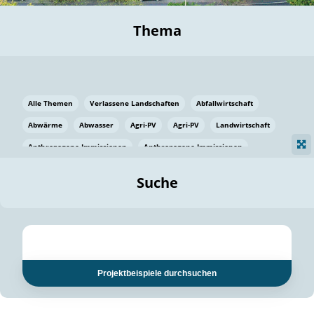
Thema
Alle Themen
Verlassene Landschaften
Abfallwirtschaft
Abwärme
Abwasser
Agri-PV
Agri-PV
Landwirtschaft
Anthropogene Immissionen
Anthropogene Immissionen
Vermeidung von Lebensmittelverlusten
Baden Württemberg
Suche
Ostsee
Bauen
Baumaterial
Bayern
Bayern
Beatmungssysteme
Beratung
Berlin
Bestäuber
bilaterale Zu-sammenarbeit
bilaterale Zu-sammenarbeit
Bildung
Bildung / Kommunikation
Projektbeispiele durchsuchen
Bildung für nachhaltige Entwicklung
Pflanzenkohle
Biodiversität
Biodiversität
Biogas
Biogas