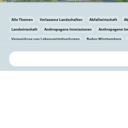
Alle Themen
Verlassene Landschaften
Abfallwirtschaft
A
Landwirtschaft
Anthropogene Immissionen
Anthropogene I
Vermeidung von Lebensmittelverlusten
Baden Württemberg
Bayern
Bayern
Beatmungssysteme
Beratung
Berlin
bilaterale Zu-sammenarbeit
Bildung
Bildung / Kommunikati
Pflanzenkohle
Biodiversität
Biodiversität
Biogas
Bioga
Vermeidung von Lebensmittelverlusten
Brandenburg
Breme
Bürgerwissenschaft
Capacity Building
Capacity Building
Kreislaufwirtschaft
Bürgerenergie
Bürgerbeteiligung
Bürg
Citizen Science
Klimawandel
Klimakrise
Klimaschutz
Kooperation
Kooperation mit KMU
Grenzüberschreitend
D
Deutscher Umweltpreis
Digitale Bildung
Digitaler Landschaf