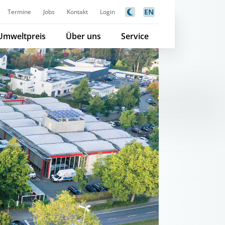
EN
Termine
Jobs
Kontakt
Login
Umweltpreis
Über uns
Service