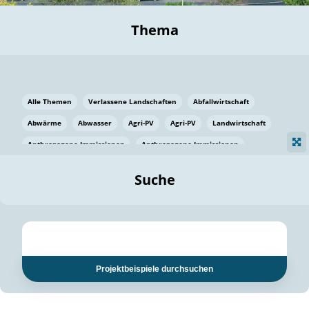
Thema
Alle Themen
Verlassene Landschaften
Abfallwirtschaft
Abwärme
Abwasser
Agri-PV
Agri-PV
Landwirtschaft
Anthropogene Immissionen
Anthropogene Immissionen
Vermeidung von Lebensmittelverlusten
Baden Württemberg
Suche
Ostsee
Bauen
Baumaterial
Bayern
Bayern
Beatmungssysteme
Beratung
Berlin
Bestäuber
bilaterale Zu-sammenarbeit
bilaterale Zu-sammenarbeit
Bildung
Bildung / Kommunikation
Projektbeispiele durchsuchen
Bildung für nachhaltige Entwicklung
Pflanzenkohle
Biodiversität
Biodiversität
Biogas
Biogas