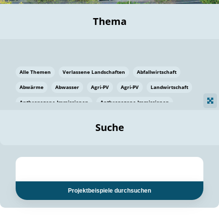
Thema
Alle Themen
Verlassene Landschaften
Abfallwirtschaft
Abwärme
Abwasser
Agri-PV
Agri-PV
Landwirtschaft
Anthropogene Immissionen
Anthropogene Immissionen
Vermeidung von Lebensmittelverlusten
Baden Württemberg
Suche
Ostsee
Bauen
Baumaterial
Bayern
Bayern
Beatmungssysteme
Beratung
Berlin
Bestäuber
bilaterale Zu-sammenarbeit
bilaterale Zu-sammenarbeit
Bildung
Bildung / Kommunikation
Projektbeispiele durchsuchen
Bildung für nachhaltige Entwicklung
Pflanzenkohle
Biodiversität
Biodiversität
Biogas
Biogas