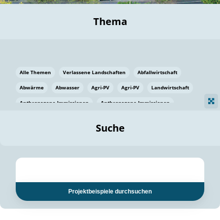
Thema
Alle Themen
Verlassene Landschaften
Abfallwirtschaft
Abwärme
Abwasser
Agri-PV
Agri-PV
Landwirtschaft
Anthropogene Immissionen
Anthropogene Immissionen
Vermeidung von Lebensmittelverlusten
Baden Württemberg
Suche
Ostsee
Bauen
Baumaterial
Bayern
Bayern
Beatmungssysteme
Beratung
Berlin
Bestäuber
bilaterale Zu-sammenarbeit
bilaterale Zu-sammenarbeit
Bildung
Bildung / Kommunikation
Projektbeispiele durchsuchen
Bildung für nachhaltige Entwicklung
Pflanzenkohle
Biodiversität
Biodiversität
Biogas
Biogas