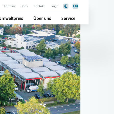
EN
Termine
Jobs
Kontakt
Login
Umweltpreis
Über uns
Service