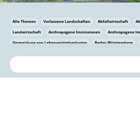
Alle Themen
Verlassene Landschaften
Abfallwirtschaft
A
Landwirtschaft
Anthropogene Immissionen
Anthropogene I
Vermeidung von Lebensmittelverlusten
Baden Württemberg
Bayern
Bayern
Beatmungssysteme
Beratung
Berlin
bilaterale Zu-sammenarbeit
Bildung
Bildung / Kommunikati
Pflanzenkohle
Biodiversität
Biodiversität
Biogas
Bioga
Vermeidung von Lebensmittelverlusten
Brandenburg
Breme
Bürgerwissenschaft
Capacity Building
Capacity Building
Circular Economy
Bürgerenergie
Bürgerbeteiligung
Citize
Bürgerwissenschaft
Klimawandel
Klimakrise
Klimaschutz
Kooperation
Kooperation mit KMU
Grenzüberschreitend
D
Deutscher Umweltpreis
Digitale Bildung
Digitaler Landschaf