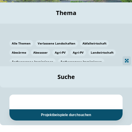
Thema
Alle Themen
Verlassene Landschaften
Abfallwirtschaft
Abwärme
Abwasser
Agri-PV
Agri-PV
Landwirtschaft
Anthropogene Immissionen
Anthropogene Immissionen
Vermeidung von Lebensmittelverlusten
Baden Württemberg
Suche
Ostsee
Bauen
Baumaterial
Bayern
Bayern
Beatmungssysteme
Beratung
Berlin
Bestäuber
bilaterale Zu-sammenarbeit
bilaterale Zu-sammenarbeit
Bildung
Bildung / Kommunikation
Projektbeispiele durchsuchen
Bildung für nachhaltige Entwicklung
Pflanzenkohle
Biodiversität
Biodiversität
Biogas
Biogas