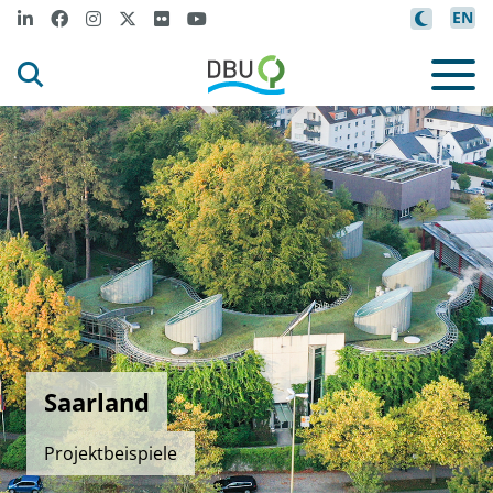
EN
Saarland
Projektbeispiele