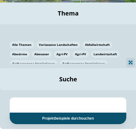
Thema
Alle Themen
Verlassene Landschaften
Abfallwirtschaft
Abwärme
Abwasser
Agri-PV
Agri-PV
Landwirtschaft
Anthropogene Immissionen
Anthropogene Immissionen
Vermeidung von Lebensmittelverlusten
Baden Württemberg
Suche
Ostsee
Bauen
Baumaterial
Bayern
Bayern
Beatmungssysteme
Beratung
Berlin
Bestäuber
bilaterale Zu-sammenarbeit
bilaterale Zu-sammenarbeit
Bildung
Bildung / Kommunikation
Projektbeispiele durchsuchen
Bildung für nachhaltige Entwicklung
Pflanzenkohle
Biodiversität
Biodiversität
Biogas
Biogas