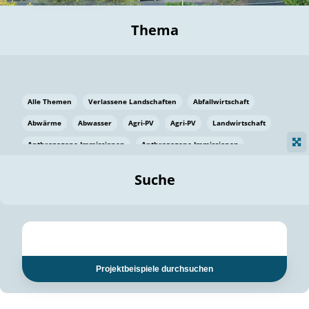
Thema
Alle Themen
Verlassene Landschaften
Abfallwirtschaft
Abwärme
Abwasser
Agri-PV
Agri-PV
Landwirtschaft
Anthropogene Immissionen
Anthropogene Immissionen
Vermeidung von Lebensmittelverlusten
Baden Württemberg
Suche
Ostsee
Bauen
Baumaterial
Bayern
Bayern
Beatmungssysteme
Beratung
Berlin
Bestäuber
bilaterale Zu-sammenarbeit
bilaterale Zu-sammenarbeit
Bildung
Bildung / Kommunikation
Projektbeispiele durchsuchen
Bildung für nachhaltige Entwicklung
Pflanzenkohle
Biodiversität
Biodiversität
Biogas
Biogas