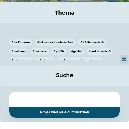
Thema
Alle Themen
Verlassene Landschaften
Abfallwirtschaft
Abwärme
Abwasser
Agri-PV
Agri-PV
Landwirtschaft
Anthropogene Immissionen
Anthropogene Immissionen
Vermeidung von Lebensmittelverlusten
Baden Württemberg
Suche
Ostsee
Bauen
Baumaterial
Bayern
Bayern
Beatmungssysteme
Beratung
Berlin
Bestäuber
bilaterale Zu-sammenarbeit
bilaterale Zu-sammenarbeit
Bildung
Bildung / Kommunikation
Projektbeispiele durchsuchen
Bildung für nachhaltige Entwicklung
Pflanzenkohle
Biodiversität
Biodiversität
Biogas
Biogas