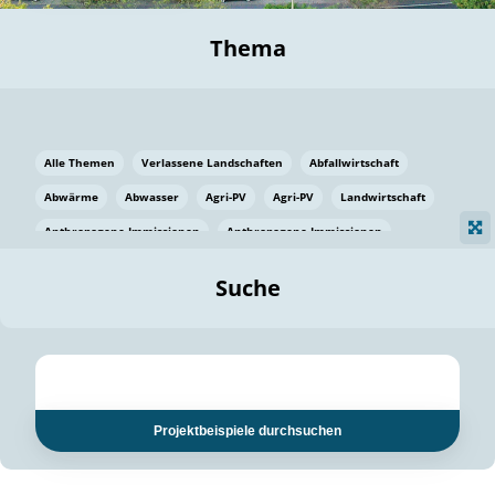
Thema
Alle Themen
Verlassene Landschaften
Abfallwirtschaft
Abwärme
Abwasser
Agri-PV
Agri-PV
Landwirtschaft
Anthropogene Immissionen
Anthropogene Immissionen
Vermeidung von Lebensmittelverlusten
Baden Württemberg
Suche
Ostsee
Bauen
Baumaterial
Bayern
Bayern
Beatmungssysteme
Beratung
Berlin
Bestäuber
bilaterale Zu-sammenarbeit
bilaterale Zu-sammenarbeit
Bildung
Bildung / Kommunikation
Projektbeispiele durchsuchen
Bildung für nachhaltige Entwicklung
Pflanzenkohle
Biodiversität
Biodiversität
Biogas
Biogas