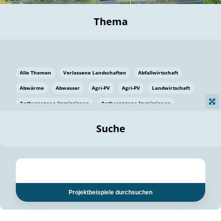
Thema
Alle Themen
Verlassene Landschaften
Abfallwirtschaft
Abwärme
Abwasser
Agri-PV
Agri-PV
Landwirtschaft
Anthropogene Immissionen
Anthropogene Immissionen
Vermeidung von Lebensmittelverlusten
Baden Württemberg
Suche
Ostsee
Bauen
Baumaterial
Bayern
Bayern
Beatmungssysteme
Beratung
Berlin
Bestäuber
bilaterale Zu-sammenarbeit
bilaterale Zu-sammenarbeit
Bildung
Bildung / Kommunikation
Projektbeispiele durchsuchen
Bildung für nachhaltige Entwicklung
Pflanzenkohle
Biodiversität
Biodiversität
Biogas
Biogas