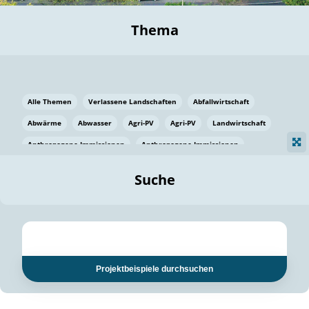
Thema
Alle Themen
Verlassene Landschaften
Abfallwirtschaft
Abwärme
Abwasser
Agri-PV
Agri-PV
Landwirtschaft
Anthropogene Immissionen
Anthropogene Immissionen
Vermeidung von Lebensmittelverlusten
Baden Württemberg
Suche
Ostsee
Bauen
Baumaterial
Bayern
Bayern
Beatmungssysteme
Beratung
Berlin
Bestäuber
bilaterale Zu-sammenarbeit
bilaterale Zu-sammenarbeit
Bildung
Bildung / Kommunikation
Projektbeispiele durchsuchen
Bildung für nachhaltige Entwicklung
Pflanzenkohle
Biodiversität
Biodiversität
Biogas
Biogas