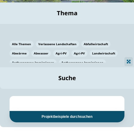
Thema
Alle Themen
Verlassene Landschaften
Abfallwirtschaft
Abwärme
Abwasser
Agri-PV
Agri-PV
Landwirtschaft
Anthropogene Immissionen
Anthropogene Immissionen
Vermeidung von Lebensmittelverlusten
Baden Württemberg
Suche
Ostsee
Bauen
Baumaterial
Bayern
Bayern
Beatmungssysteme
Beratung
Berlin
Bestäuber
bilaterale Zu-sammenarbeit
bilaterale Zu-sammenarbeit
Bildung
Bildung / Kommunikation
Projektbeispiele durchsuchen
Bildung für nachhaltige Entwicklung
Pflanzenkohle
Biodiversität
Biodiversität
Biogas
Biogas