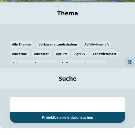
Thema
Alle Themen
Verlassene Landschaften
Abfallwirtschaft
Abwärme
Abwasser
Agri-PV
Agri-PV
Landwirtschaft
Anthropogene Immissionen
Anthropogene Immissionen
Vermeidung von Lebensmittelverlusten
Baden Württemberg
Suche
Ostsee
Bauen
Baumaterial
Bayern
Bayern
Beatmungssysteme
Beratung
Berlin
Bestäuber
bilaterale Zu-sammenarbeit
bilaterale Zu-sammenarbeit
Bildung
Bildung / Kommunikation
Projektbeispiele durchsuchen
Bildung für nachhaltige Entwicklung
Pflanzenkohle
Biodiversität
Biodiversität
Biogas
Biogas