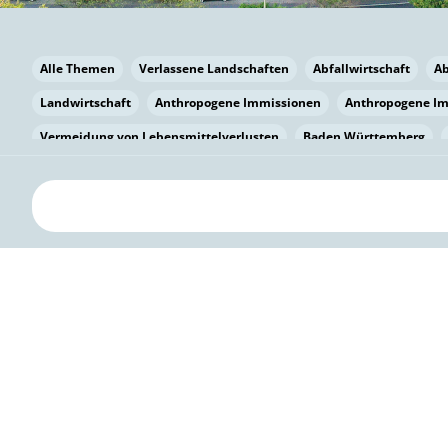
Alle Themen
Verlassene Landschaften
Abfallwirtschaft
A
Landwirtschaft
Anthropogene Immissionen
Anthropogene I
Vermeidung von Lebensmittelverlusten
Baden Württemberg
Bayern
Bayern
Beatmungssysteme
Beratung
Berlin
bilaterale Zu-sammenarbeit
Bildung
Bildung / Kommunikati
Pflanzenkohle
Biodiversität
Biodiversität
Biogas
Bioga
Vermeidung von Lebensmittelverlusten
Brandenburg
Breme
Bürgerwissenschaft
Capacity Building
Capacity Building
Kreislaufwirtschaft
Bürgerenergie
Bürgerbeteiligung
Citi
Citizen Science
Klimawandel
Klimakrise
Klimaschutz
Kooperation
Kooperation mit KMU
Grenzüberschreitend
D
Deutscher Umweltpreis
Digitale Bildung
Digitaler Landschaf