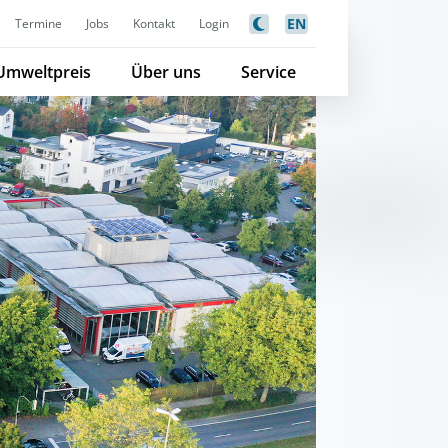
EN
Termine
Jobs
Kontakt
Login
Umweltpreis
Über uns
Service