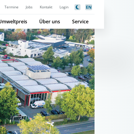
EN
Termine
Jobs
Kontakt
Login
Umweltpreis
Über uns
Service