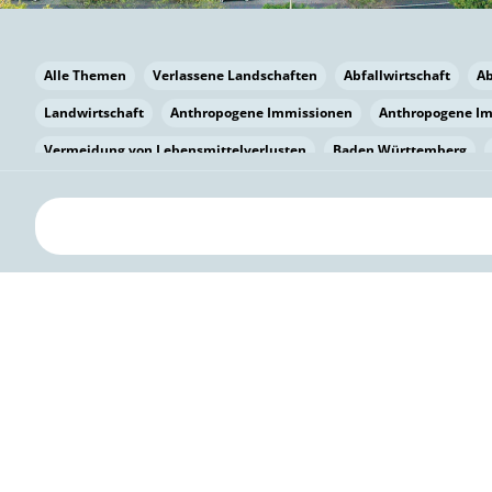
Alle Themen
Verlassene Landschaften
Abfallwirtschaft
A
Landwirtschaft
Anthropogene Immissionen
Anthropogene I
Vermeidung von Lebensmittelverlusten
Baden Württemberg
Bayern
Bayern
Beatmungssysteme
Beratung
Berlin
bilaterale Zu-sammenarbeit
Bildung
Bildung / Kommunikati
Pflanzenkohle
Biodiversität
Biodiversität
Biogas
Bioga
Vermeidung von Lebensmittelverlusten
Brandenburg
Breme
Bürgerwissenschaft
Capacity Building
Capacity Building
Kreislaufwirtschaft
Bürgerenergie
Bürgerbeteiligung
Citi
Citizen Science
Klimawandel
Klimakrise
Klimaschutz
Kooperation
Kooperation mit KMU
Grenzüberschreitend
D
Deutscher Umweltpreis
Digitale Bildung
Digitaler Landschaf