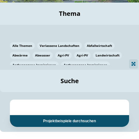
Thema
Alle Themen
Verlassene Landschaften
Abfallwirtschaft
Abwärme
Abwasser
Agri-PV
Agri-PV
Landwirtschaft
Anthropogene Immissionen
Anthropogene Immissionen
Vermeidung von Lebensmittelverlusten
Baden Württemberg
Suche
Ostsee
Bauen
Baumaterial
Bayern
Bayern
Beatmungssysteme
Beratung
Berlin
Bestäuber
bilaterale Zu-sammenarbeit
bilaterale Zu-sammenarbeit
Bildung
Bildung / Kommunikation
Projektbeispiele durchsuchen
Bildung für nachhaltige Entwicklung
Pflanzenkohle
Biodiversität
Biodiversität
Biogas
Biogas