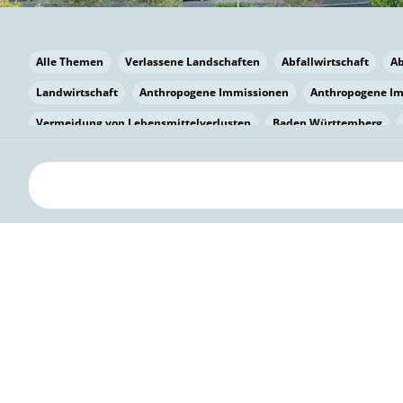
Alle Themen
Verlassene Landschaften
Abfallwirtschaft
A
Landwirtschaft
Anthropogene Immissionen
Anthropogene I
Vermeidung von Lebensmittelverlusten
Baden Württemberg
Bayern
Bayern
Beatmungssysteme
Beratung
Berlin
bilaterale Zu-sammenarbeit
Bildung
Bildung / Kommunikati
Pflanzenkohle
Biodiversität
Biodiversität
Biogas
Bioga
Vermeidung von Lebensmittelverlusten
Brandenburg
Breme
Bürgerwissenschaft
Capacity Building
Capacity Building
Kreislaufwirtschaft
Bürgerenergie
Bürgerbeteiligung
Citi
Citizen Science
Klimawandel
Klimakrise
Klimaschutz
Kooperation
Kooperation mit KMU
Grenzüberschreitend
D
Deutscher Umweltpreis
Digitale Bildung
Digitaler Landschaf