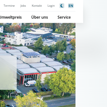
EN
Termine
Jobs
Kontakt
Login
Umweltpreis
Über uns
Service