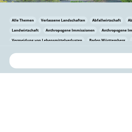
Alle Themen
Verlassene Landschaften
Abfallwirtschaft
A
Landwirtschaft
Anthropogene Immissionen
Anthropogene I
Vermeidung von Lebensmittelverlusten
Baden Württemberg
Bayern
Bayern
Beatmungssysteme
Beratung
Berlin
bilaterale Zu-sammenarbeit
Bildung
Bildung / Kommunikati
Pflanzenkohle
Biodiversität
Biodiversität
Biogas
Bioga
Vermeidung von Lebensmittelverlusten
Brandenburg
Breme
Bürgerwissenschaft
Capacity Building
Capacity Building
Circular Economy
Bürgerenergie
Bürgerbeteiligung
Citize
Bürgerwissenschaft
Klimawandel
Klimakrise
Klimaschutz
Kooperation
Kooperation mit KMU
Grenzüberschreitend
D
Deutscher Umweltpreis
Digitale Bildung
Digitaler Landschaf