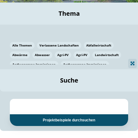
Thema
Alle Themen
Verlassene Landschaften
Abfallwirtschaft
Abwärme
Abwasser
Agri-PV
Agri-PV
Landwirtschaft
Anthropogene Immissionen
Anthropogene Immissionen
Vermeidung von Lebensmittelverlusten
Baden Württemberg
Suche
Ostsee
Bauen
Baumaterial
Bayern
Bayern
Beatmungssysteme
Beratung
Berlin
Bestäuber
bilaterale Zu-sammenarbeit
bilaterale Zu-sammenarbeit
Bildung
Bildung / Kommunikation
Projektbeispiele durchsuchen
Bildung für nachhaltige Entwicklung
Pflanzenkohle
Biodiversität
Biodiversität
Biogas
Biogas