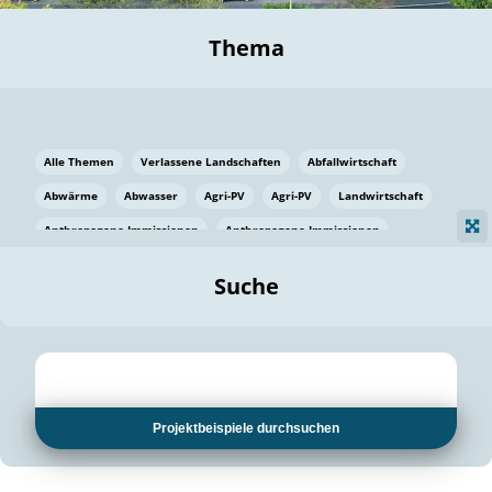
Thema
Alle Themen
Verlassene Landschaften
Abfallwirtschaft
Abwärme
Abwasser
Agri-PV
Agri-PV
Landwirtschaft
Anthropogene Immissionen
Anthropogene Immissionen
Vermeidung von Lebensmittelverlusten
Baden Württemberg
Suche
Ostsee
Bauen
Baumaterial
Bayern
Bayern
Beatmungssysteme
Beratung
Berlin
Bestäuber
bilaterale Zu-sammenarbeit
bilaterale Zu-sammenarbeit
Bildung
Bildung / Kommunikation
Projektbeispiele durchsuchen
Bildung für nachhaltige Entwicklung
Pflanzenkohle
Biodiversität
Biodiversität
Biogas
Biogas