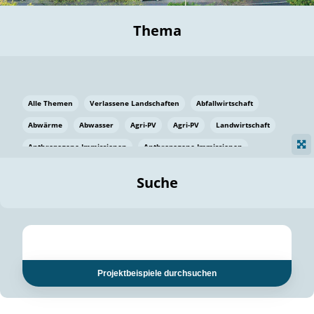
Thema
Alle Themen
Verlassene Landschaften
Abfallwirtschaft
Abwärme
Abwasser
Agri-PV
Agri-PV
Landwirtschaft
Anthropogene Immissionen
Anthropogene Immissionen
Vermeidung von Lebensmittelverlusten
Baden Württemberg
Suche
Ostsee
Bauen
Baumaterial
Bayern
Bayern
Beatmungssysteme
Beratung
Berlin
Bestäuber
bilaterale Zu-sammenarbeit
bilaterale Zu-sammenarbeit
Bildung
Bildung / Kommunikation
Projektbeispiele durchsuchen
Bildung für nachhaltige Entwicklung
Pflanzenkohle
Biodiversität
Biodiversität
Biogas
Biogas