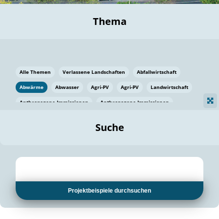
Thema
Alle Themen
Verlassene Landschaften
Abfallwirtschaft
Abwärme
Abwasser
Agri-PV
Agri-PV
Landwirtschaft
Anthropogene Immissionen
Anthropogene Immissionen
Vermeidung von Lebensmittelverlusten
Baden Württemberg
Suche
Ostsee
Bauen
Baumaterial
Bayern
Bayern
Beatmungssysteme
Beratung
Berlin
Bestäuber
bilaterale Zu-sammenarbeit
bilaterale Zu-sammenarbeit
Bildung
Bildung / Kommunikation
Projektbeispiele durchsuchen
Bildung für nachhaltige Entwicklung
Pflanzenkohle
Biodiversität
Biodiversität
Biogas
Biogas