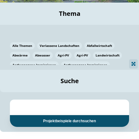
Thema
Alle Themen
Verlassene Landschaften
Abfallwirtschaft
Abwärme
Abwasser
Agri-PV
Agri-PV
Landwirtschaft
Anthropogene Immissionen
Anthropogene Immissionen
Vermeidung von Lebensmittelverlusten
Baden Württemberg
Suche
Ostsee
Bauen
Baumaterial
Bayern
Bayern
Beatmungssysteme
Beratung
Berlin
Bestäuber
bilaterale Zu-sammenarbeit
bilaterale Zu-sammenarbeit
Bildung
Bildung / Kommunikation
Projektbeispiele durchsuchen
Bildung für nachhaltige Entwicklung
Pflanzenkohle
Biodiversität
Biodiversität
Biogas
Biogas