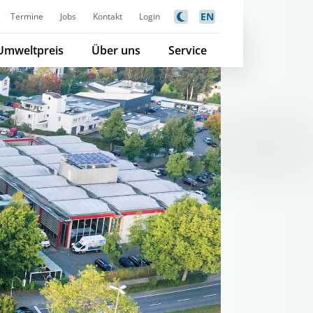
EN
Termine
Jobs
Kontakt
Login
Umweltpreis
Über uns
Service