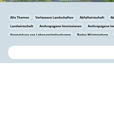
Alle Themen
Verlassene Landschaften
Abfallwirtschaft
A
Landwirtschaft
Anthropogene Immissionen
Anthropogene I
Vermeidung von Lebensmittelverlusten
Baden Württemberg
Bayern
Bayern
Beatmungssysteme
Beratung
Berlin
bilaterale Zu-sammenarbeit
Bildung
Bildung / Kommunikati
Pflanzenkohle
Biodiversität
Biodiversität
Biogas
Bioga
Vermeidung von Lebensmittelverlusten
Brandenburg
Breme
Bürgerwissenschaft
Capacity Building
Capacity Building
Kreislaufwirtschaft
Bürgerenergie
Bürgerbeteiligung
Bürg
Citizen Science
Klimawandel
Klimakrise
Klimaschutz
Kooperation
Kooperation mit KMU
Grenzüberschreitend
D
Deutscher Umweltpreis
Digitale Bildung
Digitaler Landschaf