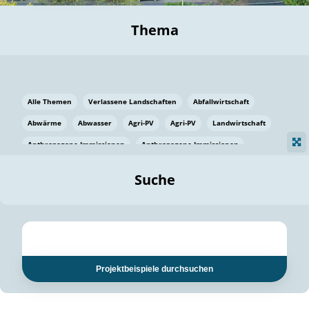
Thema
Alle Themen
Verlassene Landschaften
Abfallwirtschaft
Abwärme
Abwasser
Agri-PV
Agri-PV
Landwirtschaft
Anthropogene Immissionen
Anthropogene Immissionen
Vermeidung von Lebensmittelverlusten
Baden Württemberg
Suche
Ostsee
Bauen
Baumaterial
Bayern
Bayern
Beatmungssysteme
Beratung
Berlin
Bestäuber
bilaterale Zu-sammenarbeit
bilaterale Zu-sammenarbeit
Bildung
Bildung / Kommunikation
Projektbeispiele durchsuchen
Bildung für nachhaltige Entwicklung
Pflanzenkohle
Biodiversität
Biodiversität
Biogas
Biogas