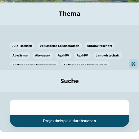
Thema
Alle Themen
Verlassene Landschaften
Abfallwirtschaft
Abwärme
Abwasser
Agri-PV
Agri-PV
Landwirtschaft
Anthropogene Immissionen
Anthropogene Immissionen
Vermeidung von Lebensmittelverlusten
Baden Württemberg
Suche
Ostsee
Bauen
Baumaterial
Bayern
Bayern
Beatmungssysteme
Beratung
Berlin
Bestäuber
bilaterale Zu-sammenarbeit
bilaterale Zu-sammenarbeit
Bildung
Bildung / Kommunikation
Projektbeispiele durchsuchen
Bildung für nachhaltige Entwicklung
Pflanzenkohle
Biodiversität
Biodiversität
Biogas
Biogas