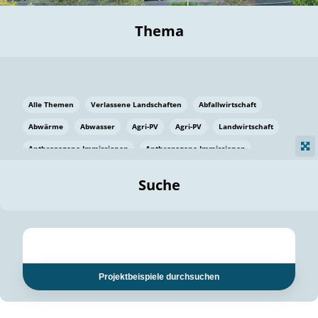
Thema
Alle Themen
Verlassene Landschaften
Abfallwirtschaft
Abwärme
Abwasser
Agri-PV
Agri-PV
Landwirtschaft
Anthropogene Immissionen
Anthropogene Immissionen
Vermeidung von Lebensmittelverlusten
Baden Württemberg
Suche
Ostsee
Bauen
Baumaterial
Bayern
Bayern
Beatmungssysteme
Beratung
Berlin
Bestäuber
bilaterale Zu-sammenarbeit
bilaterale Zu-sammenarbeit
Bildung
Bildung / Kommunikation
Projektbeispiele durchsuchen
Bildung für nachhaltige Entwicklung
Pflanzenkohle
Biodiversität
Biodiversität
Biogas
Biogas