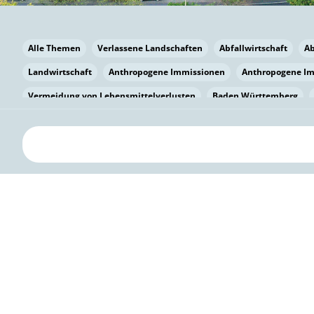
Alle Themen
Verlassene Landschaften
Abfallwirtschaft
A
Landwirtschaft
Anthropogene Immissionen
Anthropogene I
Vermeidung von Lebensmittelverlusten
Baden Württemberg
Bayern
Bayern
Beatmungssysteme
Beratung
Berlin
bilaterale Zu-sammenarbeit
Bildung
Bildung / Kommunikati
Pflanzenkohle
Biodiversität
Biodiversität
Biogas
Bioga
Vermeidung von Lebensmittelverlusten
Brandenburg
Breme
Bürgerwissenschaft
Capacity Building
Capacity Building
Circular Economy
Bürgerenergie
Bürgerbeteiligung
Bürge
Citizen Science
Klimawandel
Klimakrise
Klimaschutz
Kooperation
Kooperation mit KMU
Grenzüberschreitend
D
Deutscher Umweltpreis
Digitale Bildung
Digitaler Landschaf