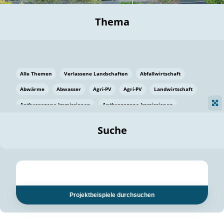
Thema
Alle Themen
Verlassene Landschaften
Abfallwirtschaft
Abwärme
Abwasser
Agri-PV
Agri-PV
Landwirtschaft
Anthropogene Immissionen
Anthropogene Immissionen
Vermeidung von Lebensmittelverlusten
Baden Württemberg
Suche
Ostsee
Bauen
Baumaterial
Bayern
Bayern
Beatmungssysteme
Beratung
Berlin
Bestäuber
bilaterale Zu-sammenarbeit
bilaterale Zu-sammenarbeit
Bildung
Bildung / Kommunikation
Projektbeispiele durchsuchen
Bildung für nachhaltige Entwicklung
Pflanzenkohle
Biodiversität
Biodiversität
Biogas
Biogas