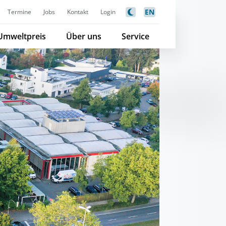
EN
Termine
Jobs
Kontakt
Login
Umweltpreis
Über uns
Service