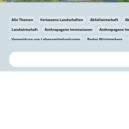
Alle Themen
Verlassene Landschaften
Abfallwirtschaft
A
Landwirtschaft
Anthropogene Immissionen
Anthropogene I
Vermeidung von Lebensmittelverlusten
Baden Württemberg
Bayern
Bayern
Beatmungssysteme
Beratung
Berlin
bilaterale Zu-sammenarbeit
Bildung
Bildung / Kommunikati
Pflanzenkohle
Biodiversität
Biodiversität
Biogas
Bioga
Vermeidung von Lebensmittelverlusten
Brandenburg
Breme
Bürgerwissenschaft
Capacity Building
Capacity Building
Kreislaufwirtschaft
Bürgerenergie
Bürgerbeteiligung
Citi
Citizen Science
Klimawandel
Klimakrise
Klimaschutz
Kooperation
Kooperation mit KMU
Grenzüberschreitend
D
Deutscher Umweltpreis
Digitale Bildung
Digitaler Landschaf