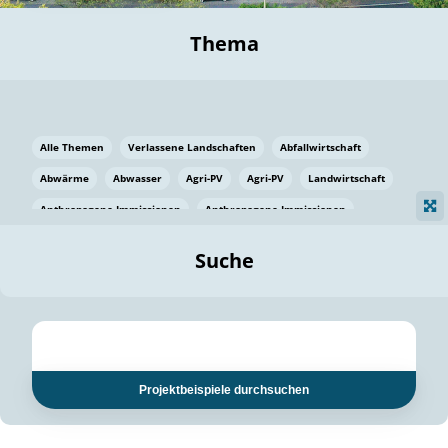
Thema
Alle Themen
Verlassene Landschaften
Abfallwirtschaft
Abwärme
Abwasser
Agri-PV
Agri-PV
Landwirtschaft
Anthropogene Immissionen
Anthropogene Immissionen
Vermeidung von Lebensmittelverlusten
Baden Württemberg
Suche
Ostsee
Bauen
Baumaterial
Bayern
Bayern
Beatmungssysteme
Beratung
Berlin
Bestäuber
bilaterale Zu-sammenarbeit
bilaterale Zu-sammenarbeit
Bildung
Bildung / Kommunikation
Projektbeispiele durchsuchen
Bildung für nachhaltige Entwicklung
Pflanzenkohle
Biodiversität
Biodiversität
Biogas
Biogas