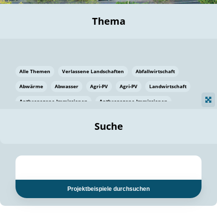
Thema
Alle Themen
Verlassene Landschaften
Abfallwirtschaft
Abwärme
Abwasser
Agri-PV
Agri-PV
Landwirtschaft
Anthropogene Immissionen
Anthropogene Immissionen
Vermeidung von Lebensmittelverlusten
Baden Württemberg
Suche
Ostsee
Bauen
Baumaterial
Bayern
Bayern
Beatmungssysteme
Beratung
Berlin
Bestäuber
bilaterale Zu-sammenarbeit
bilaterale Zu-sammenarbeit
Bildung
Bildung / Kommunikation
Projektbeispiele durchsuchen
Bildung für nachhaltige Entwicklung
Pflanzenkohle
Biodiversität
Biodiversität
Biogas
Biogas