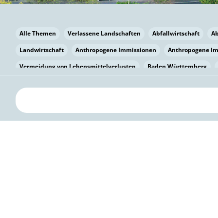
Alle Themen
Verlassene Landschaften
Abfallwirtschaft
A
Landwirtschaft
Anthropogene Immissionen
Anthropogene I
Vermeidung von Lebensmittelverlusten
Baden Württemberg
Bayern
Bayern
Beatmungssysteme
Beratung
Berlin
bilaterale Zu-sammenarbeit
Bildung
Bildung / Kommunikati
Pflanzenkohle
Biodiversität
Biodiversität
Biogas
Bioga
Vermeidung von Lebensmittelverlusten
Brandenburg
Breme
Bürgerwissenschaft
Capacity Building
Capacity Building
Kreislaufwirtschaft
Bürgerenergie
Bürgerbeteiligung
Bürg
Citizen Science
Klimawandel
Klimakrise
Klimaschutz
Kooperation
Kooperation mit KMU
Grenzüberschreitend
D
Deutscher Umweltpreis
Digitale Bildung
Digitaler Landschaf