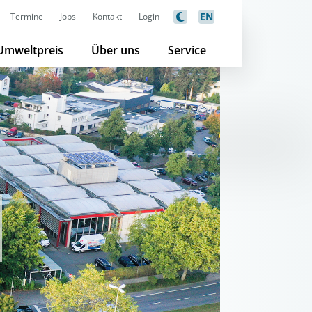
EN
Termine
Jobs
Kontakt
Login
Umweltpreis
Über uns
Service