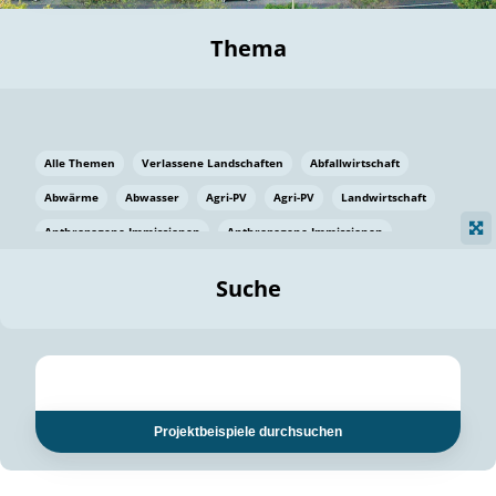
Thema
Alle Themen
Verlassene Landschaften
Abfallwirtschaft
Abwärme
Abwasser
Agri-PV
Agri-PV
Landwirtschaft
Anthropogene Immissionen
Anthropogene Immissionen
Vermeidung von Lebensmittelverlusten
Baden Württemberg
Suche
Ostsee
Bauen
Baumaterial
Bayern
Bayern
Beatmungssysteme
Beratung
Berlin
Bestäuber
bilaterale Zu-sammenarbeit
bilaterale Zu-sammenarbeit
Bildung
Bildung / Kommunikation
Projektbeispiele durchsuchen
Bildung für nachhaltige Entwicklung
Pflanzenkohle
Biodiversität
Biodiversität
Biogas
Biogas