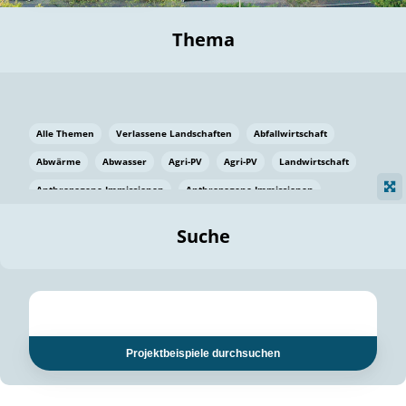
Thema
Alle Themen
Verlassene Landschaften
Abfallwirtschaft
Abwärme
Abwasser
Agri-PV
Agri-PV
Landwirtschaft
Anthropogene Immissionen
Anthropogene Immissionen
Vermeidung von Lebensmittelverlusten
Baden Württemberg
Suche
Ostsee
Bauen
Baumaterial
Bayern
Bayern
Beatmungssysteme
Beratung
Berlin
Bestäuber
bilaterale Zu-sammenarbeit
bilaterale Zu-sammenarbeit
Bildung
Bildung / Kommunikation
Projektbeispiele durchsuchen
Bildung für nachhaltige Entwicklung
Pflanzenkohle
Biodiversität
Biodiversität
Biogas
Biogas