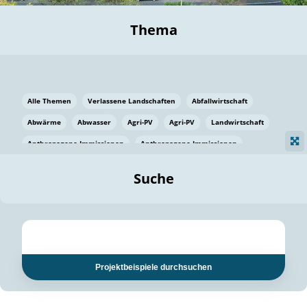
Thema
Alle Themen
Verlassene Landschaften
Abfallwirtschaft
Abwärme
Abwasser
Agri-PV
Agri-PV
Landwirtschaft
Anthropogene Immissionen
Anthropogene Immissionen
Vermeidung von Lebensmittelverlusten
Baden Württemberg
Suche
Ostsee
Bauen
Baumaterial
Bayern
Bayern
Beatmungssysteme
Beratung
Berlin
Bestäuber
bilaterale Zu-sammenarbeit
bilaterale Zu-sammenarbeit
Bildung
Bildung / Kommunikation
Projektbeispiele durchsuchen
Bildung für nachhaltige Entwicklung
Pflanzenkohle
Biodiversität
Biodiversität
Biogas
Biogas