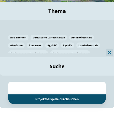
Thema
Alle Themen
Verlassene Landschaften
Abfallwirtschaft
Abwärme
Abwasser
Agri-PV
Agri-PV
Landwirtschaft
Anthropogene Immissionen
Anthropogene Immissionen
Vermeidung von Lebensmittelverlusten
Baden Württemberg
Suche
Ostsee
Bauen
Baumaterial
Bayern
Bayern
Beatmungssysteme
Beratung
Berlin
Bestäuber
bilaterale Zu-sammenarbeit
bilaterale Zu-sammenarbeit
Bildung
Bildung / Kommunikation
Projektbeispiele durchsuchen
Bildung für nachhaltige Entwicklung
Pflanzenkohle
Biodiversität
Biodiversität
Biogas
Biogas