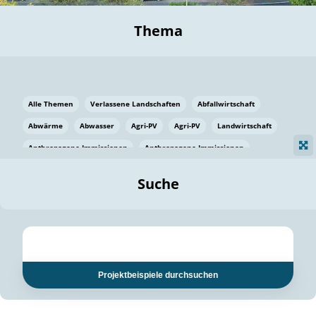
Thema
Alle Themen
Verlassene Landschaften
Abfallwirtschaft
Abwärme
Abwasser
Agri-PV
Agri-PV
Landwirtschaft
Anthropogene Immissionen
Anthropogene Immissionen
Vermeidung von Lebensmittelverlusten
Baden Württemberg
Suche
Ostsee
Bauen
Baumaterial
Bayern
Bayern
Beatmungssysteme
Beratung
Berlin
Bestäuber
bilaterale Zu-sammenarbeit
bilaterale Zu-sammenarbeit
Bildung
Bildung / Kommunikation
Projektbeispiele durchsuchen
Bildung für nachhaltige Entwicklung
Pflanzenkohle
Biodiversität
Biodiversität
Biogas
Biogas